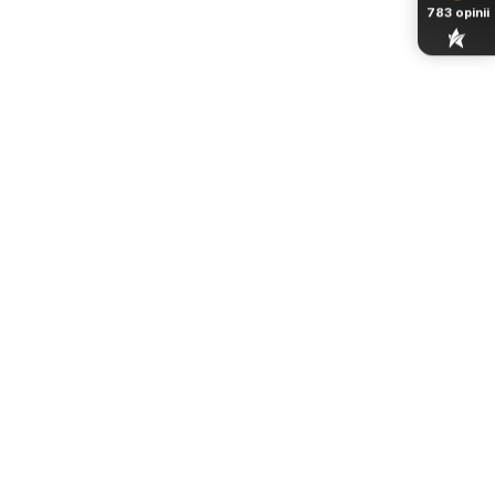
783
opinii
Naturalny trawertyn i drewno –
ponadczasowe materiały premium
Trawertyn – elegancja inspirowana naturą
Kamień naturalny od lat wykorzystywany jest w
architekturze premium. Trawertyn zachwyca swoją
organiczną strukturą i subtelnym charakterem, dzięki
czemu każda lampa staje się unikalnym elementem
wnętrza.
Drewniane wykończenie