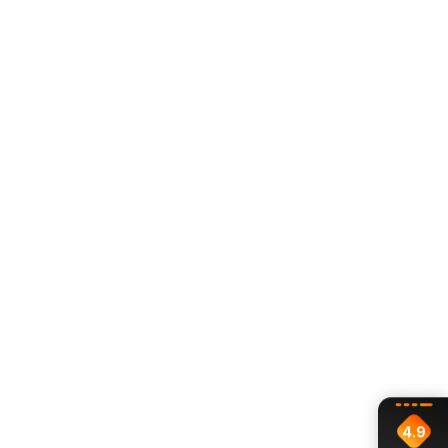
apartamentów premium,
wnętrz japandi i soft loft,
przestrzeni wabi-sabi.
Minimalistyczna forma sprawia, że lampa świetnie
prezentuje się zarówno pojedynczo, jak i w większych
kompozycjach nad wyspą kuchenną czy stołem.
4.9