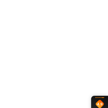
symetrycznych aranżacjach po obu stronach łóżka,
lustra lub obrazu.
4.9