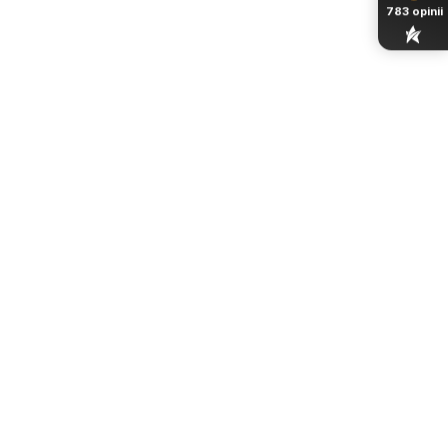
783
opinii
Historia lampy KINORA
Inspiracja naturą i spokojem Japandi
Tworząc model KINORA, inspirowaliśmy się spokojem
japońskich wnętrz, naturalnymi materiałami oraz
architekturą nowoczesnych butikowych hoteli.
Chcieliśmy stworzyć lampę, która będzie czymś więcej